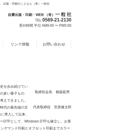
他 出版・印刷のことなら（有）一粒社
一 粒 社
自費出版・印刷・WEB （有）
0569-21-2130
TEL.
受付時間 平日 AM9:00 〜 PM5:00
リンク情報
お問い合わせ
あなたの夢をプリントします
自費出版・印刷・WEBのことなら一粒社へ
史を歩み続けてい
取締役会長 都築延男
の多い冊子もの
考えできました。
代表取締役 宮原健太郎
時代の最先端の文
前に導入して以来、
Pとして、Windows DTPも確立し、お客
る各種オンデマンド印刷とオフセット印刷までカラー