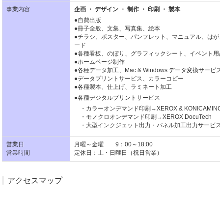
事業内容
企画 ・ デザイン ・ 制作 ・ 印刷 ・ 製本
●自費出版
●冊子全般、文集、写真集、絵本
●チラシ、ポスター、パンフレット、マニュアル、は
ード
●各種看板、のぼり、グラフィックシート、イベント用
●ホームページ制作
●各種データ加工、Mac & Windows データ変換サービ
●データプリントサービス、カラーコピー
●各種製本、仕上げ、ラミネート加工
●各種デジタルプリントサービス
・カラーオンデマンド印刷→XEROX & KONICAMINO
・モノクロオンデマンド印刷→XEROX DocuTech
・大型インクジェット出力・パネル加工出力サービ
営業日
月曜～金曜 9：00～18:00
営業時間
定休日：土・日曜日（祝日営業）
アクセスマップ