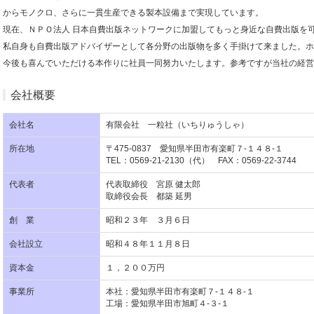
からモノクロ、さらに一貫生産できる製本設備まで実現しています。
現在、ＮＰＯ法人 日本自費出版ネットワークに加盟してもっと身近な自費出版を
私自身も自費出版アドバイザーとして各分野の出版物を多く手掛けて来ました。ホ
今後も喜んでいただける本作りに社員一同努力いたします。参考ですが当社の経営
会社概要
会社名
有限会社 一粒社（いちりゅうしゃ）
所在地
〒475-0837 愛知県半田市有楽町７-１４８-１
TEL：0569-21-2130（代） FAX：0569-22-3744
代表者
代表取締役 宮原 健太郎
取締役会長 都築 延男
創 業
昭和２３年 ３月６日
会社設立
昭和４８年１１月８日
資本金
１，２００万円
事業所
本社：愛知県半田市有楽町７-１４８-１
工場：愛知県半田市旭町４-３-１