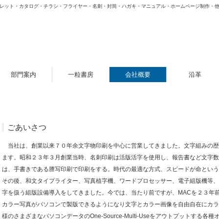
レット・カタログ・チラシ・フライヤー・名刺・封筒・ハガキ・マニュアル・ホームページ制作・
部門案内
一粒書房
会社概要
沿革
ごあいさつ
当社は、創業以来７０年余文字物印刷を中心に営業してきました。文字組みの歴
ます。昭和２３年３月創業当時、名刺印刷は活版活字を使用し、報告書など文字数
は、手書きである謄写印刷で印刷をする。時代の最適な方式、スピードが命という
その後、和文タイプライター、写真植字機、ワードプロセッサー、電子組版機等、
字を扱う組版設備導入をしてきました。今では、当たり前ですが、MACを２３年
カラー写真がパソコンで製版できるようになり文字とカラー画像を自由自在にカラーDT
様のさまざまなパソコンデータのOne-Source-Multi-Useをアウトプットす