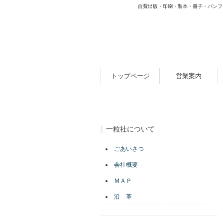
自費出版・印刷・製本・冊子・パンフ
トップページ
営業案内
一粒社について
ごあいさつ
会社概要
ＭＡＰ
沿 革