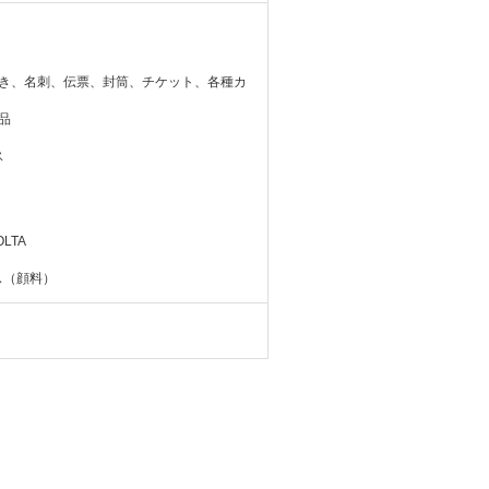
がき、名刺、伝票、封筒、チケット、各種カ
品
ス
LTA
ス（顔料）